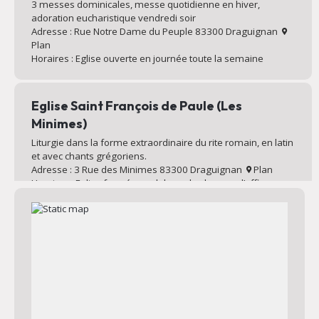
3 messes dominicales, messe quotidienne en hiver,
adoration eucharistique vendredi soir
Adresse : Rue Notre Dame du Peuple 83300 Draguignan
Plan
Horaires : Eglise ouverte en journée toute la semaine
Eglise Saint François de Paule (Les
Minimes)
Liturgie dans la forme extraordinaire du rite romain, en latin
et avec chants grégoriens.
Adresse : 3 Rue des Minimes 83300 Draguignan
Plan
Horaires : Eglise fermée en dehors des heures d’offices
quotidiens et hebdomadaires
Eglise de la Sainte Famille
Messe dominicale, liturgie avec chorale et louange.
Catéchisme des enfants le mardi soir.
Adresse : 288 Chem. des Collettes 83300 Draguignan
Plan
Horaires : Eglise ouverte en journée toute la semaine