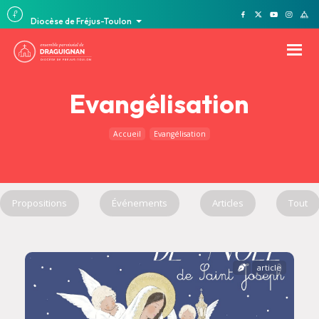
Diocèse de Fréjus-Toulon
Evangélisation
Accueil
Evangélisation
Propositions
Événements
Articles
Tout
article