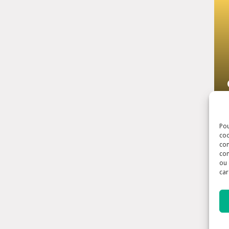
Pou
coo
con
com
ou 
car