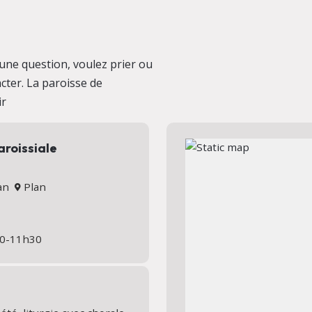
une question, voulez prier ou
cter. La paroisse de
ir
aroissiale
nan
Plan
h30-11h30