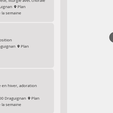
té, liturgie avec chorale
aguignan
Plan
e la semaine
osition
raguignan
Plan
 en hiver, adoration
300 Draguignan
Plan
e la semaine