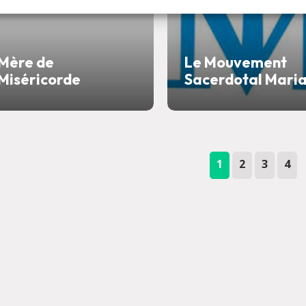
Mère de
Le Mouvement
Miséricorde
Sacerdotal Maria
1
2
3
4