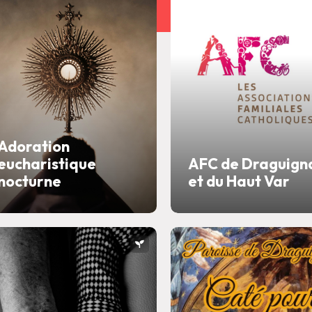
Adoration
eucharistique
AFC de Draguign
nocturne
et du Haut Var