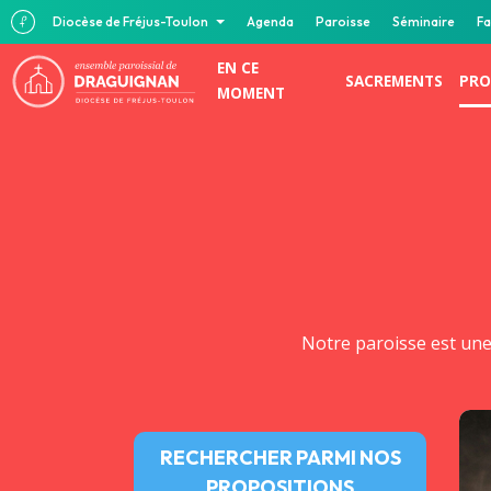
Diocèse de Fréjus-Toulon
Agenda
Paroisse
Séminaire
Fa
EN CE
SACREMENTS
PRO
MOMENT
Notre paroisse est un
RECHERCHER PARMI NOS
PROPOSITIONS