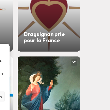
Draguignan prie
pour la France
es
tir
es