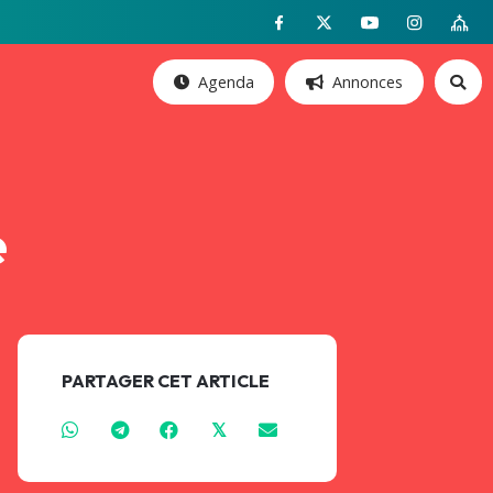
Agenda
Annonces
é
PARTAGER CET ARTICLE
𝕏