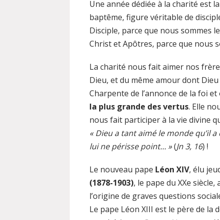
Une année dédiée à la charité est l
baptême, figure véritable de discip
Disciple, parce que nous sommes les
Christ et Apôtres, parce que nous 
La charité nous fait aimer nos fr
Dieu, et du même amour dont Dieu
Charpente de l’annonce de la foi e
la plus grande des vertus
. Elle n
nous fait participer à la vie divine q
« Dieu a tant aimé le monde qu’il a
lui ne périsse point… »
(
Jn 3, 16
) !
Le nouveau pape
Léon XIV
, élu jeu
(1878-1903)
, le pape du XXe siècle, 
l’origine de graves questions socia
Le pape Léon XIII est le père de la d