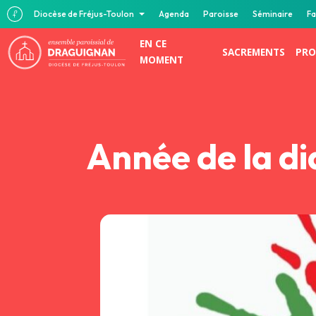
Diocèse de Fréjus-Toulon
Agenda
Paroisse
Séminaire
Fa
EN CE
SACREMENTS
PRO
MOMENT
Année de la di