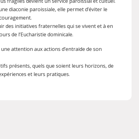
lus fragiles devient un service paroissial et cultuel.
une diaconie paroissiale, elle permet d’éviter le
écouragement.
r des initiatives fraternelles qui se vivent et à en
urs de l’Eucharistie dominicale.
 une attention aux actions d’entraide de son
atifs présents, quels que soient leurs horizons, de
expériences et leurs pratiques.