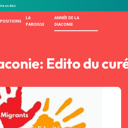
ire un don
LA
ANNÉE DE LA
POSITIONS
PAROISSE
DIACONIE
aconie: Edito du cur