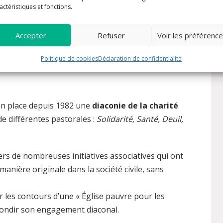
actéristiques et fonctions.
 grâce parce que la charité
« couvre une multitude
 peinent à avancer sur le chemin de la vie, stimule
Accepter
Refuser
Voir les préférenc
e Christ…
Politique de cookies
Déclaration de confidentialité
VICE DIOCÉSAIN DE LA DIACONIE
en place depuis 1982 une
diaconie de la charité
de différentes pastorales :
Solidarité, Santé, Deuil,
ers de nombreuses initiatives associatives qui ont
manière originale dans la société civile, sans
r les contours d’une « Église pauvre pour les
ofondir son engagement diaconal.