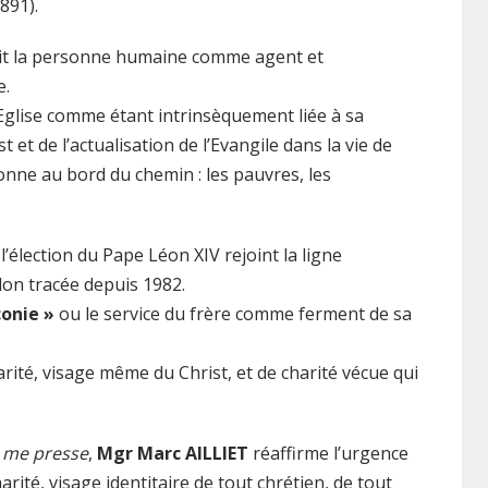
891).
nçoit la personne humaine comme agent et
e.
 l’Eglise comme étant intrinsèquement liée à sa
t et de l’actualisation de l’Evangile dans la vie de
nne au bord du chemin : les pauvres, les
l’élection du Pape Léon XIV rejoint la ligne
lon tracée depuis 1982.
conie »
ou le service du frère comme ferment de sa
harité, visage même du Christ, et de charité vécue qui
t me presse
,
Mgr Marc AILLIET
réaffirme l’urgence
arité, visage identitaire de tout chrétien, de tout