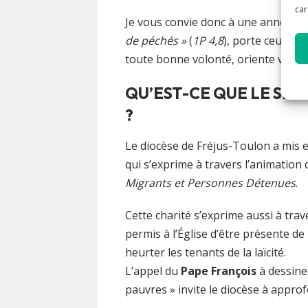
car
Je vous convie donc à une année de
de péchés »
(
1P 4,8
), porte ceux qui
toute bonne volonté, oriente vers l
QU’EST-CE QUE LE SER
?
Le diocèse de Fréjus-Toulon a mis 
qui s’exprime à travers l’animation 
Migrants et Personnes Détenues
.
Cette charité s’exprime aussi à trav
permis à l’Église d’être présente de 
heurter les tenants de la laïcité.
L’appel du
Pape François
à dessine
pauvres » invite le diocèse à appr