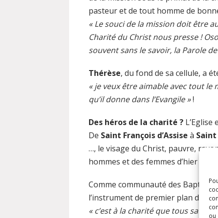
pasteur et de tout homme de bonne
« Le souci de la mission doit être 
Charité du Christ nous presse ! Oso
souvent sans le savoir, la Parole de 
Thérèse
, du fond de sa cellule, a é
« je veux être aimable avec tout le
qu’il donne dans l’Evangile »
!
Des héros de la charité ?
L’Eglise 
De
Saint François d’Assise
à
Saint
…, le visage du Christ, pauvre, ray
hommes et des femmes d’hier et d’a
Pou
Comme communauté des Baptisés, la 
coo
l’instrument de premier plan de diffu
con
com
« c’est à la charité que tous sauron
ou 