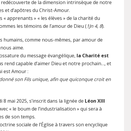
a redécouverte de la dimension intrinsèque de notre
les et d’apôtres du Christ-Amour.
 « apprenants » « les élèves » de la charité du
sommes les témoins de l’amour de Dieu (
1Jn 4, 8
).
ères humains, comme nous-mêmes, par amour de
 nous aime.
t ossature du message évangélique,
la Charité est
ous rend capable d’aimer Dieu et notre prochain…, et
ui est Amour :
 donné son Fils unique, afin que quiconque croit en
di 8 mai 2025, s’inscrit dans la lignée de
Léon XIII
avec « le boum de l’industrialisation » qui sera à
les de son temps.
octrine sociale de l’Église à travers son encyclique