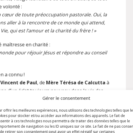
 volonté :
au cœur de toute préoccupation pastorale. Oui, la
ns aller à la rencontre de ce monde qui attend,
Vie, qui est l’amour et la charité du frère ! »
té maîtresse en charité :
 monde pour réjouir Jésus et répondre au conseil
en a connu !
 Vincent de Paul
, de
Mère Térésa de Calcutta
à
onne d’un éclat toujours nouveau dans la vie des
Gérer le consentement
ujourd’hui.
r offrir les meilleures expériences, nous utilisons des technologies telles que l
paroisse est le point d’ancrage de la charité,
kies pour stocker et/ou accéder aux informations des appareils. Le fait de
seur de l’esprit du service :
sentir à ces technologies nous permettra de traiter des données telles que le
portement de navigation ou les ID uniques sur ce site. Le fait de ne pas consen
t que vous êtes mes disciples »
(
Jn 13, 35
).
de retirer son consentement peut avoir un effet négatif sur certaines