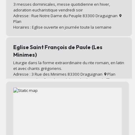
3 messes dominicales, messe quotidienne en hiver,
adoration eucharistique vendredi soir
Adresse : Rue Notre Dame du Peuple 83300 Draguignan
Plan
Horaires : Eglise ouverte en journée toute la semaine
Eglise Saint François de Paule (Les
Minimes)
Liturgie dans la forme extraordinaire du rite romain, en latin
et avec chants grégoriens.
Adresse : 3 Rue des Minimes 83300 Draguignan
Plan
Horaires : Eglise fermée en dehors des heures d’offices
quotidiens et hebdomadaires
Eglise de la Sainte Famille
Messe dominicale, liturgie avec chorale et louange.
Catéchisme des enfants le mardi soir.
Adresse : 288 Chem. des Collettes 83300 Draguignan
Plan