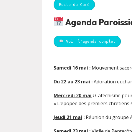
Edito du Curé
Agenda Paroissi
Voir l'agenda complet
Samedi 16 mai
:
Mouvement sacerd
Du 22 au 23 mai
:
Adoration euchar
Mercredi 20 mai
:
Catéchisme pour
« L’épopée des premiers chrétiens s
Jeudi 21 mai
:
Réunion du groupe A
Samedi 23 mai
:
Vigile de Pentecôt