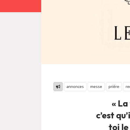
annonces
messe
prière
re
« La
c’est qu’
toi le