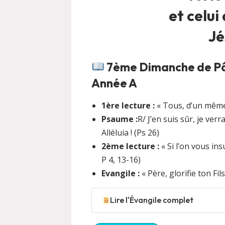
et celui
Jé
7ème Dimanche de Pâq
Année A
1ère lecture :
« Tous, d’un même 
Psaume :
R/ J’en suis sûr, je ver
Alléluia ! (Ps 26)
2ème lecture :
« Si l’on vous in
P 4, 13-16)
Evangile :
« Père, glorifie ton Fil
Lire l'Évangile complet