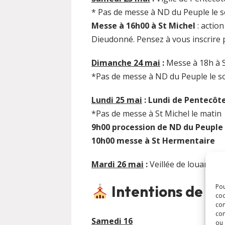
* Pas de messe à ND du Peuple le s
Messe à 16h00 à St Michel
: actio
Dieudonné. Pensez à vous inscrire 
Dimanche 24 mai
:
Messe à 18h à 
*Pas de messe à ND du Peuple le so
Lundi 25 mai
: Lundi de Pentecôt
*Pas de messe à St Michel le matin
9h00 procession de ND du Peuple
10h00 messe à St Hermentaire
Mardi 26 mai
:
Veillée de louanges 
Intentions de M
Pou
coo
con
com
Samedi 16
ou 