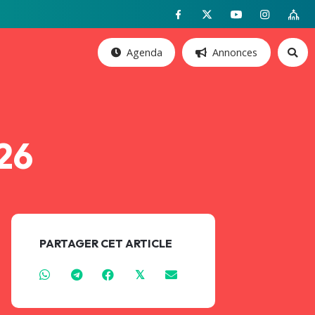
Agenda
Annonces
026
PARTAGER CET ARTICLE
𝕏