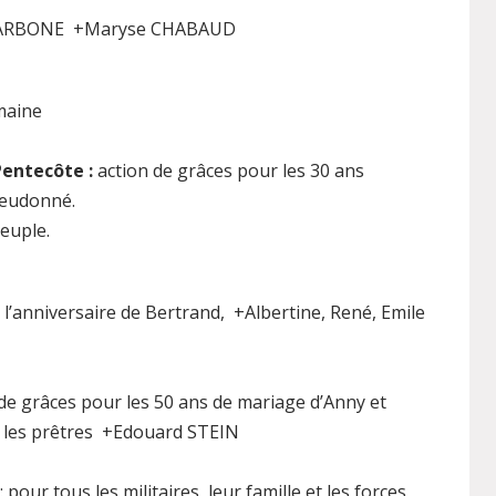
 CARBONE +Maryse CHABAUD
emaine
Pentecôte :
action de grâces pour les 30 ans
ieudonné.
euple.
ur l’anniversaire de Bertrand, +Albertine, René, Emile
n de grâces pour les 50 ans de mariage d’Anny et
r les prêtres +Edouard STEIN
: pour tous les militaires, leur famille et les forces