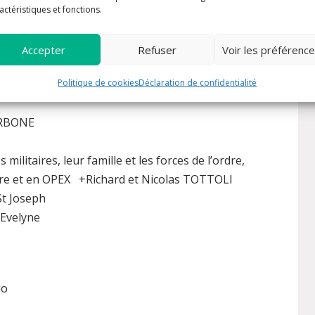
actéristiques et fonctions.
emaine (Marie Claude Roussel, Marion Savignat)
Accepter
Refuser
Voir les préférenc
icipée)
: +Bernard Champromis et les défunts de
Politique de cookies
Déclaration de confidentialité
ARBONE
es militaires, leur famille et les forces de l’ordre,
erre et en OPEX +Richard et Nicolas TOTTOLI
St Joseph
 Evelyne
lo