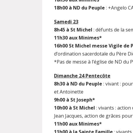
18h00 à ND du Peuple
: +Angelo
Samedi 23
8h45 à St Michel
: défunts de la s
11h30 aux Minimes*
16h00 St Michel messe Vigile de 
d’ordination sacerdotale du Père D
*Pas de messe à l’église de ND du P
Dimanche 24 Pentecôte
8h30 à ND du Peuple
: vivant : po
et Antoinette
9h00 à St Joseph*
10h00 à St Michel
: vivants : actio
Jean Jacques, action de grâces pou
11h00 aux Minimes*
11h00 à la Sainte Famille
: vivants 