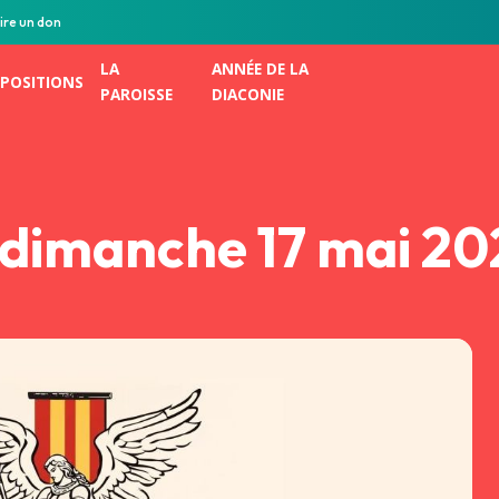
ire un don
LA
ANNÉE DE LA
POSITIONS
PAROISSE
DIACONIE
- dimanche 17 mai 2