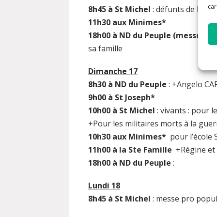
car
8h45 à St Michel
: défunts de la s
11h30 aux Minimes*
18h00 à ND du Peuple (messe ant
sa famille
Dimanche 17
8h30 à ND du Peuple
: +Angelo C
9h00 à St Joseph*
10h00 à St Michel
: vivants : pour l
+Pour les militaires morts à la gu
10h30 aux Minimes*
pour l’école 
11h00 à la Ste Famille
+Régine et
18h00 à ND du Peuple
:
Lundi 18
8h45 à St Michel
: messe pro popu