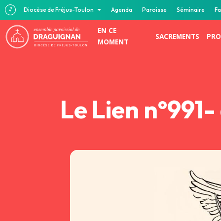
Diocèse de Fréjus-Toulon
Agenda
Paroisse
Séminaire
Fa
EN CE
SACREMENTS
PRO
MOMENT
Le Lien n°991