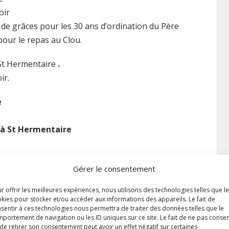
oir
n de grâces pour les 30 ans d’ordination du Père
pour le repas au Clou.
St Hermentaire
.
ir.
e
 à St Hermentaire
de Pentecôte à l’église de la Sainte Famille à 20h30.
Gérer le consentement
esse
r offrir les meilleures expériences, nous utilisons des technologies telles que l
kies pour stocker et/ou accéder aux informations des appareils. Le fait de
sentir à ces technologies nous permettra de traiter des données telles que le
portement de navigation ou les ID uniques sur ce site. Le fait de ne pas consen
de retirer son consentement peut avoir un effet négatif sur certaines