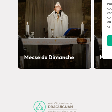
Pou
coo
con
com
ou 
car
Messe du Dimanche
Mess