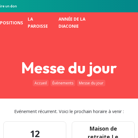
ire un don
LA
ANNÉE DE LA
POSITIONS
PAROISSE
DIACONIE
Messe du jour
Accueil
Événements
Messe du jour
Evénement récurrent. Voici le prochain horaire à venir :
Maison de
12
retraite Le