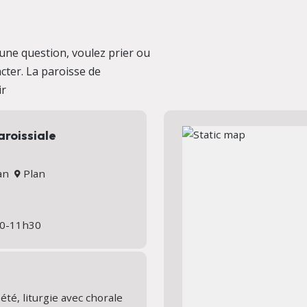
une question, voulez prier ou
cter. La paroisse de
ir
aroissiale
nan
Plan
h30-11h30
té, liturgie avec chorale