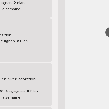
aguignan
Plan
e la semaine
osition
raguignan
Plan
 en hiver, adoration
300 Draguignan
Plan
e la semaine