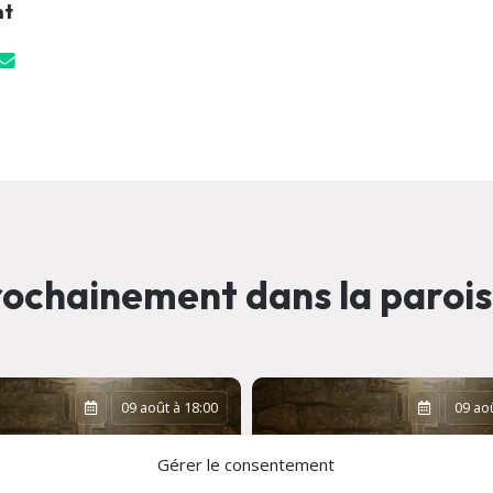
nt
ochainement dans la paroi
09 août à 18:00
09 aoû
Gérer le consentement