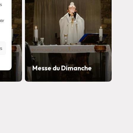
es
tir
es
e
Messe du Dimanche
Mes