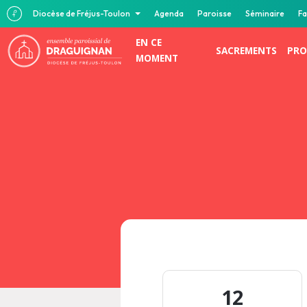
Diocèse de Fréjus-Toulon
Agenda
Paroisse
Séminaire
Fa
EN CE
SACREMENTS
PRO
MOMENT
12