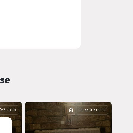
sse
t à 10:30
09 août à 09:00