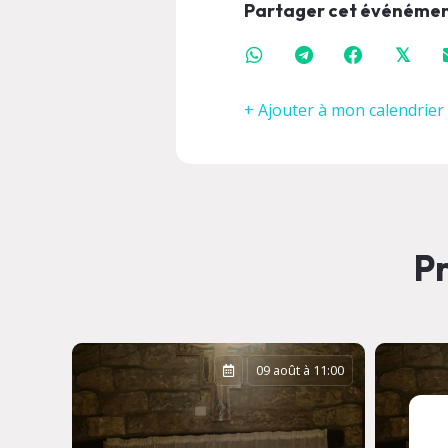
Partager cet événéme
𝕏
+ Ajouter à mon calendrier
Pr
à 18:00
09 août à 11:00