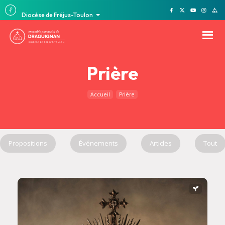
Diocèse de Fréjus-Toulon
Prière
Accueil
Prière
Propositions
Événements
Articles
Tout