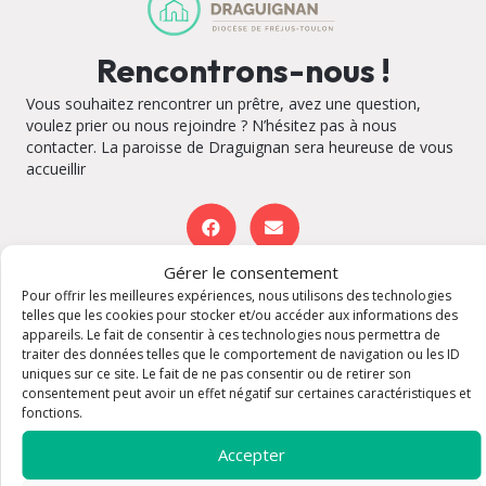
Rencontrons-nous !
Vous souhaitez rencontrer un prêtre, avez une question,
voulez prier ou nous rejoindre ? N’hésitez pas à nous
contacter. La paroisse de Draguignan sera heureuse de vous
accueillir
Gérer le consentement
Paroisse de Draguignan – Maison
Pour offrir les meilleures expériences, nous utilisons des technologies
telles que les cookies pour stocker et/ou accéder aux informations des
paroissiale
appareils. Le fait de consentir à ces technologies nous permettra de
Accueil paroissial
traiter des données telles que le comportement de navigation ou les ID
Adresse : 50 Grande Rue 83300 Draguignan
Plan
uniques sur ce site. Le fait de ne pas consentir ou de retirer son
Email : paroisse.draguignan@orange.fr
consentement peut avoir un effet négatif sur certaines caractéristiques et
Tel : 04 94 76 34 98
fonctions.
Horaires : Accueil du lundi au samedi : 9h30-11h30
Accepter