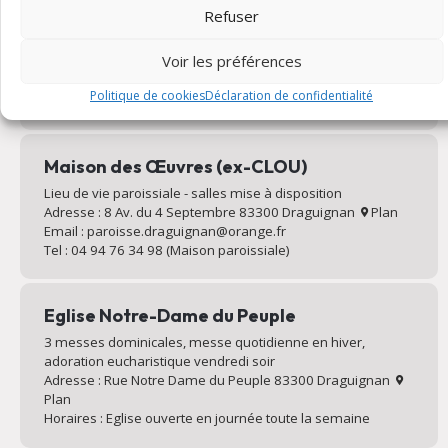
Eglise Saint-Michel
Refuser
Messe dominicale, messe quotidienne en été, liturgie avec
Voir les préférences
chorale
Adresse : Place de la Paroisse 83300 Draguignan
Plan
Politique de cookies
Déclaration de confidentialité
Horaires : Eglise ouverte en journée toute la semaine
Maison des Œuvres (ex-CLOU)
Lieu de vie paroissiale - salles mise à disposition
Adresse : 8 Av. du 4 Septembre 83300 Draguignan
Plan
Email : paroisse.draguignan@orange.fr
Tel : 04 94 76 34 98 (Maison paroissiale)
Eglise Notre-Dame du Peuple
3 messes dominicales, messe quotidienne en hiver,
adoration eucharistique vendredi soir
Adresse : Rue Notre Dame du Peuple 83300 Draguignan
Plan
Horaires : Eglise ouverte en journée toute la semaine