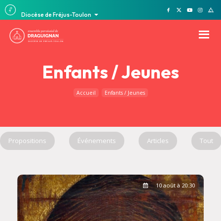
Diocèse de Fréjus-Toulon
Enfants / Jeunes
Accueil
Enfants / Jeunes
Propositions
Événements
Articles
Tout
10 août à 20:30