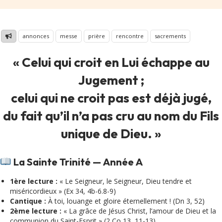
annonces
messe
prière
rencontre
sacrements
« Celui qui croit en Lui échappe au
Jugement ;
celui qui ne croit pas est déjà jugé,
du fait qu’il n’a pas cru au nom du Fils
unique de Dieu. »
La Sainte Trinité — Année A
1ère lecture :
« Le Seigneur, le Seigneur, Dieu tendre et
miséricordieux » (Ex 34, 4b-6.8-9)
Cantique :
À toi, louange et gloire éternellement ! (Dn 3, 52)
2ème lecture :
« La grâce de Jésus Christ, l’amour de Dieu et la
communion du Saint-Esprit » (2 Co 13, 11-13)