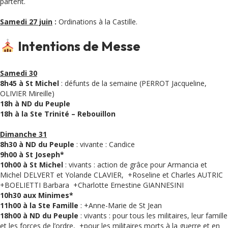
partent.
Samedi 27 juin
:
Ordinations à la Castille.
Intentions de Messe
Samedi 30
8h45 à St Michel
: défunts de la semaine (PERROT Jacqueline,
OLIVIER Mireille)
18h à ND du Peuple
18h à la Ste Trinité – Rebouillon
Dimanche 31
8h30 à ND du Peuple
: vivante : Candice
9h00 à St Joseph*
10h00 à St Michel
: vivants : action de grâce pour Armancia et
Michel DELVERT et Yolande CLAVIER, +Roseline et Charles AUTRIC
+BOELIETTI Barbara +Charlotte Ernestine GIANNESINI
10h30 aux Minimes*
11h00 à la Ste Famille
: +Anne-Marie de St Jean
18h00 à ND du Peuple
: vivants : pour tous les militaires, leur famille
et les forces de l’ordre, +pour les militaires morts à la guerre et en