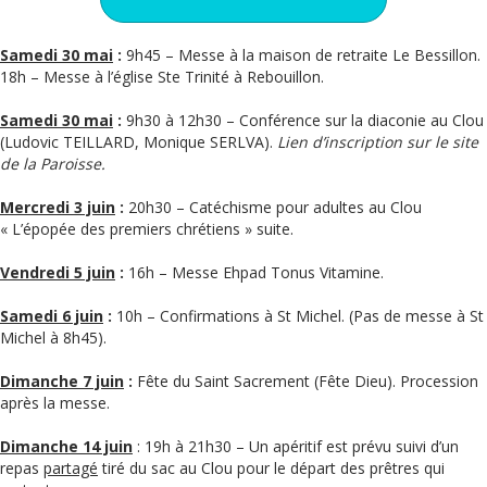
Samedi 30 mai
:
9h45 – Messe à la maison de retraite Le Bessillon.
18h – Messe à l’église Ste Trinité à Rebouillon.
Samedi 30 mai
:
9h30 à 12h30 – Conférence sur la diaconie au Clou
(Ludovic TEILLARD, Monique SERLVA).
Lien d’inscription sur le site
de la Paroisse.
Mercredi 3 juin
:
20h30 – Catéchisme pour adultes au Clou
« L’épopée des premiers chrétiens » suite.
Vendredi 5 juin
:
16h – Messe Ehpad Tonus Vitamine.
Samedi 6 juin
:
10h – Confirmations à St Michel. (Pas de messe à St
Michel à 8h45).
Dimanche 7 juin
:
Fête du Saint Sacrement (Fête Dieu). Procession
après la messe.
Dimanche 14 juin
: 19h à 21h30 – Un apéritif est prévu suivi d’un
repas
partagé
tiré du sac au Clou pour le départ des prêtres qui