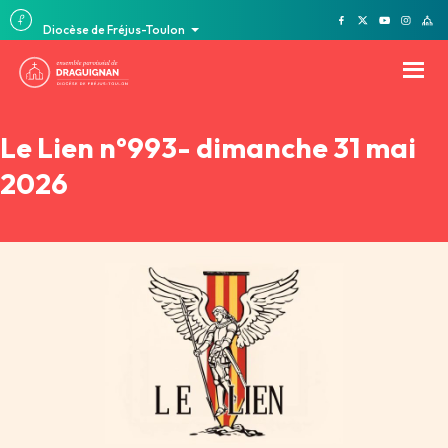
Diocèse de Fréjus-Toulon
Le Lien n°993- dimanche 31 mai
2026