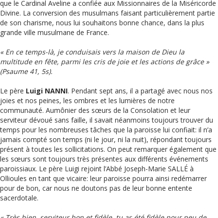
que le Cardinal Aveline a confiée aux Missionnaires de la Miséricorde
Divine. La conversion des musulmans faisant particulièrement partie
de son charisme, nous lui souhaitons bonne chance, dans la plus
grande ville musulmane de France.
« En ce temps-là, je conduisais vers la maison de Dieu la
multitude en fête, parmi les cris de joie et les actions de grâce »
(Psaume 41, 5s).
Le père
Luigi NANNI
. Pendant sept ans, il a partagé avec nous nos
joies et nos peines, les ombres et les lumières de notre
communauté. Aumônier des sœurs de la Consolation et leur
serviteur dévoué sans faille, il savait néanmoins toujours trouver du
temps pour les nombreuses tâches que la paroisse lui confiait: il n’a
jamais compté son temps (ni le jour, ni la nuit), répondant toujours
présent à toutes les sollicitations. On peut remarquer également que
les sœurs sont toujours très présentes aux différents événements
paroissiaux. Le père Luigi rejoint l’Abbé Joseph-Marie SALLÉ à
Ollioules en tant que vicaire: leur paroisse pourra ainsi redémarrer
pour de bon, car nous ne doutons pas de leur bonne entente
sacerdotale.
« Très bien, serviteur bon et fidèle, tu as été fidèle pour peu de