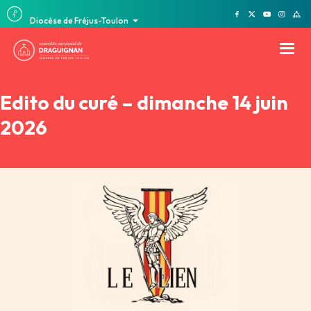
Diocèse de Fréjus-Toulon
Edito du curé – dimanche 14 juin
2026