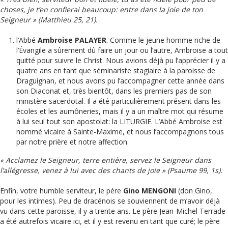
choses, je t’en confierai beaucoup: entre dans la joie de ton
Seigneur » (Matthieu 25, 21).
l’Abbé
Ambroise PALAYER
. Comme le jeune homme riche de
l’Évangile a sûrement dû faire un jour ou l’autre, Ambroise a tout
quitté pour suivre le Christ. Nous avions déjà pu l’apprécier il y a
quatre ans en tant que séminariste stagiaire à la paroisse de
Draguignan, et nous avons pu l’accompagner cette année dans
son Diaconat et, très bientôt, dans les premiers pas de son
ministère sacerdotal. Il a été particulièrement présent dans les
écoles et les aumôneries, mais il y a un maître mot qui résume
à lui seul tout son apostolat: la LITURGIE. L’Abbé Ambroise est
nommé vicaire à Sainte-Maxime, et nous l’accompagnons tous
par notre prière et notre affection.
« Acclamez le Seigneur, terre entière, servez le Seigneur dans
l’allégresse, venez à lui avec des chants de joie » (Psaume 99, 1s).
Enfin, votre humble serviteur, le père
Gino MENGONI
(don Gino,
pour les intimes). Peu de dracénois se souviennent de m’avoir déjà
vu dans cette paroisse, il y a trente ans. Le père Jean-Michel Terrade
a été autrefois vicaire ici, et il y est revenu en tant que curé; le père