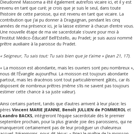
Dieudonné Massoma a été également autrefois vicaire ici, et il y est
revenu en tant que curé; je crois que je suis le seul, dans toute
l’histoire de cette paroisse, qui est revenu en tant que vicaire. La
contribution que j’ai pu donner à Draguignan, pendant les cinq
années de ma présence ici, je la laisse estimer à chacun d’entre vous.
Une nouvelle étape de ma vie sacerdotale s’ouvre pour moi à
l’Institut Médico-Éducatif Bell’Estello, au Pradet; je suis aussi nommé
prêtre auxiliaire à la paroisse du Pradet.
« Seigneur, Tu sais tout: Tu sais bien que je t’aime » (Jean 21, 17).
« La moisson est abondante, mais les ouvriers sont peu nombreux »,
nous dit l’Évangile aujourd’hui. La moisson est toujours abondante
partout, mais les dracénois sont tout particulièrement gâtés, car ils
disposent de nombreux prêtres (même s’ils ne savent pas toujours
estimer cette chance à sa juste valeur).
Ainsi certains partent, tandis que d’autres arrivent à leur place: les
pères
Vincent MARIE JEANNE
,
Benoît JULLIEN de POMMEROL
et
Leandro BACKS
, intégreront l’équipe sacerdotale dès le premier
septembre prochain, pour la plus grande joie des paroissiens, qui ne
manqueront certainement pas de leur prodiguer un chaleureux
accueil. Néanmoins, nous dit Jésus: « Priez le maître de la moisson