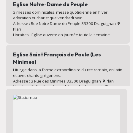
Eglise Notre-Dame du Peuple
3 messes dominicales, messe quotidienne en hiver,
adoration eucharistique vendredi soir
Adresse : Rue Notre Dame du Peuple 83300 Draguignan
Plan
Horaires : Eglise ouverte en journée toute la semaine
Eglise Saint François de Paule (Les
Minimes)
Liturgie dans la forme extraordinaire du rite romain, en latin
et avec chants grégoriens.
Adresse : 3 Rue des Minimes 83300 Draguignan
Plan
Horaires : Eglise fermée en dehors des heures d’offices
quotidiens et hebdomadaires
Eglise de la Sainte Famille
Messe dominicale, liturgie avec chorale et louange.
Catéchisme des enfants le mardi soir.
Adresse : 288 Chem. des Collettes 83300 Draguignan