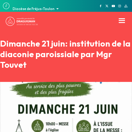
Diocèse de Fréjus-Toulon
Dimanche 21 juin: institution de la
diaconie paroissiale par Mgr
Touvet