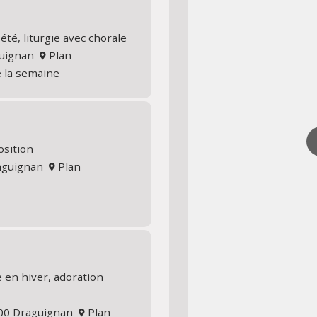
té, liturgie avec chorale
aguignan
Plan
e la semaine
osition
raguignan
Plan
 en hiver, adoration
300 Draguignan
Plan