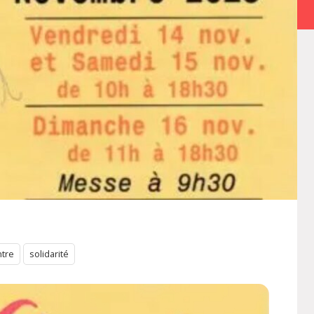
tre
solidarité