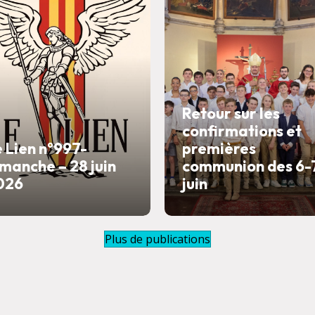
Retour sur les
confirmations et
 Lien n°997-
premières
manche – 28 juin
communion des 6-
026
juin
Plus de publications