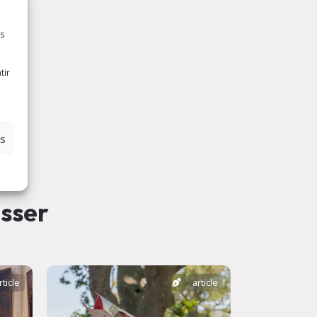
es
tir
es
esser
rticle
article