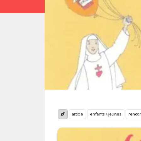
article
enfants / jeunes
rencon