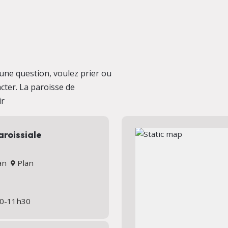
une question, voulez prier ou
cter. La paroisse de
ir
aroissiale
nan
Plan
h30-11h30