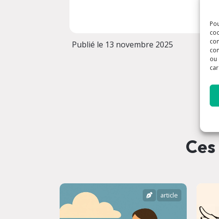
Pou
coo
con
Publié le 13 novembre 2025
com
ou 
car
Ces 
article