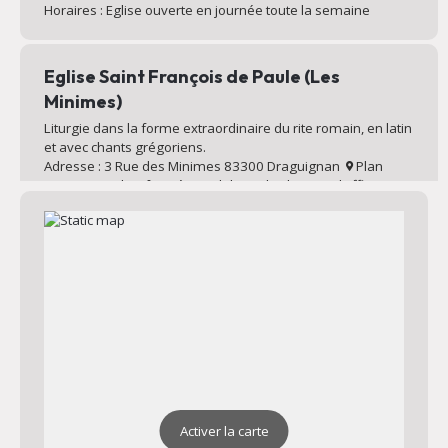
Horaires : Eglise ouverte en journée toute la semaine
Eglise Saint François de Paule (Les
Minimes)
Liturgie dans la forme extraordinaire du rite romain, en latin
et avec chants grégoriens.
Adresse : 3 Rue des Minimes 83300 Draguignan
Plan
Horaires : Eglise fermée en dehors des heures d’offices
quotidiens et hebdomadaires
Eglise de la Sainte Famille
Messe dominicale, liturgie avec chorale et louange.
Catéchisme des enfants le mardi soir.
Adresse : 288 Chem. des Collettes 83300 Draguignan
Plan
Horaires : Eglise ouverte en journée toute la semaine
Activer la carte
Chapelle de l’Institution Saint Joseph