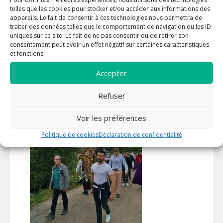
1er juin 2025
telles que les cookies pour stocker et/ou accéder aux informations des
appareils. Le fait de consentir à ces technologies nous permettra de
Rogations : procession traditionnellement réalisée
traiter des données telles que le comportement de navigation ou les ID
pour obtenir les faveurs de Dieu pour les récoltes
uniques sur ce site. Le fait de ne pas consentir ou de retirer son
à venir et demander de l’eau. Remis au goût du
consentement peut avoir un effet négatif sur certaines caractéristiques
jour en 2023 dans la paroisse de Draguignan avec
et fonctions.
un très grand intérêt des médias locaux et
nationaux, les rogations 2024 ont eu lieu aux Arcs.
Accepter
Refuser
Voir les préférences
Politique de cookies
Déclaration de confidentialité