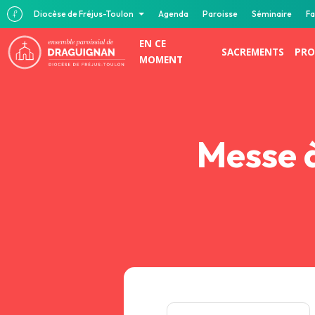
Diocèse de Fréjus-Toulon
Agenda
Paroisse
Séminaire
Fa
EN CE
SACREMENTS
PRO
MOMENT
Messe à