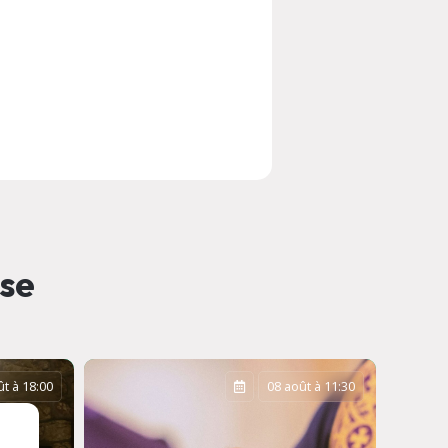
sse
t à 18:00
08 août à 11:30