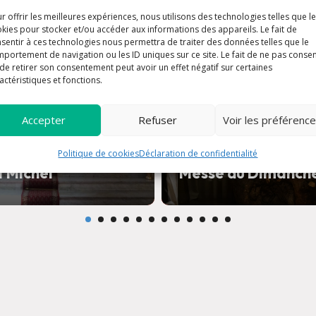
r offrir les meilleures expériences, nous utilisons des technologies telles que l
kies pour stocker et/ou accéder aux informations des appareils. Le fait de
sentir à ces technologies nous permettra de traiter des données telles que le
portement de navigation ou les ID uniques sur ce site. Le fait de ne pas consen
de retirer son consentement peut avoir un effet négatif sur certaines
actéristiques et fonctions.
Accepter
Refuser
Voir les préférenc
ation et Laudes à
Politique de cookies
Déclaration de confidentialité
t Michel
Messe du Dimanch