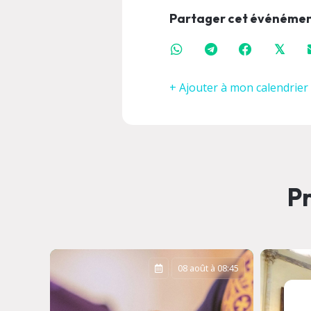
Partager cet événéme
𝕏
+ Ajouter à mon calendrier
Pr
à 20:30
08 août à 08:45