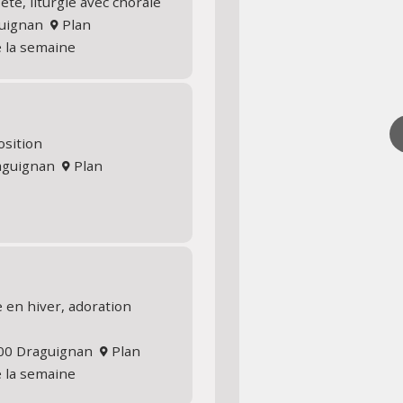
té, liturgie avec chorale
aguignan
Plan
e la semaine
osition
raguignan
Plan
 en hiver, adoration
300 Draguignan
Plan
e la semaine