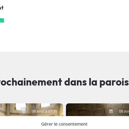
nt
ochainement dans la paroi
08 août à 07:30
08 aoû
Gérer le consentement