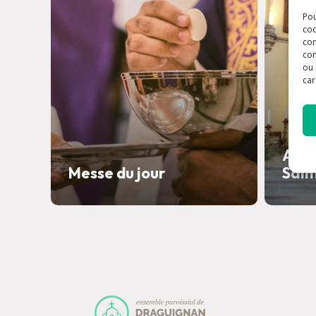
Pou
coo
con
com
ou 
car
Ador
Messe du jour
Sain