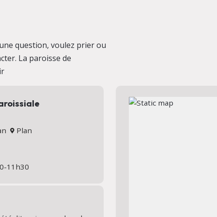
une question, voulez prier ou
cter. La paroisse de
ir
aroissiale
nan
Plan
h30-11h30