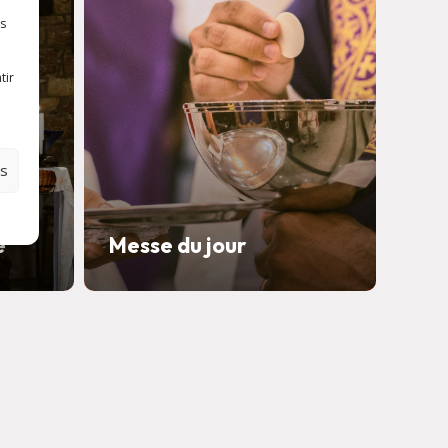
es
tir
es
e
Messe du jour
Mes