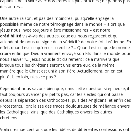
capables de la vivre avec nos frères les plus proches ; ne parlons pas
des autres…
Une autre raison, et pas des moindres, puisqu’elle engage la
possibilité même de notre témoignage dans le monde – alors que
Jésus nous invite toujours à être missionnaires – est notre
crédibilité
vis-à-vis des autres, ceux qui nous regardent et qui
attendent de nous un signe de la véridicité de notre foi chrétienne. En
effet, quand est-ce qu’on est crédible ?… Quand est-ce que le monde
croira enfin que Dieu a vraiment envoyé son Fils dans le monde pour
nous sauver ?… Jésus nous le dit clairement : cela n’arrivera que
lorsque tous les chrétiens seront unis entre eux, de la même
manière que le Christ est uni à son Père. Actuellement, on en est
plutôt bien loin, n’est-ce pas ?
Cependant nous savons bien que, dans cette question si épineuse, il
faut toujours avancer par petits pas, car les siècles qui ont passé
depuis la séparation des Orthodoxes, puis des Anglicans, et enfin des
Protestants, ont laissé des traces douloureuses de méfiance envers
les Catholiques, ainsi que des Catholiques envers les autres
chrétiens.
Voilà presque cent ans que les fidèles de différentes confessions ont