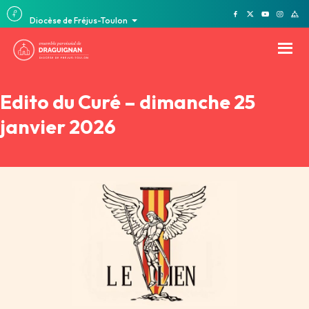
Diocèse de Fréjus-Toulon
Edito du Curé – dimanche 25
janvier 2026