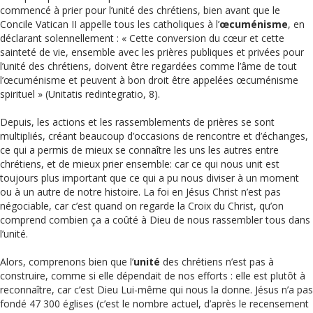
commencé à prier pour l’unité des chrétiens, bien avant que le
Concile Vatican II appelle tous les catholiques à l’
œcuménisme
, en
déclarant solennellement : « Cette conversion du cœur et cette
sainteté de vie, ensemble avec les prières publiques et privées pour
l’unité des chrétiens, doivent être regardées comme l’âme de tout
l’œcuménisme et peuvent à bon droit être appelées œcuménisme
spirituel » (Unitatis redintegratio, 8).
Depuis, les actions et les rassemblements de prières se sont
multipliés, créant beaucoup d’occasions de rencontre et d’échanges,
ce qui a permis de mieux se connaître les uns les autres entre
chrétiens, et de mieux prier ensemble: car ce qui nous unit est
toujours plus important que ce qui a pu nous diviser à un moment
ou à un autre de notre histoire. La foi en Jésus Christ n’est pas
négociable, car c’est quand on regarde la Croix du Christ, qu’on
comprend combien ça a coûté à Dieu de nous rassembler tous dans
l’unité.
Alors, comprenons bien que l’
unité
des chrétiens n’est pas à
construire, comme si elle dépendait de nos efforts : elle est plutôt à
reconnaître, car c’est Dieu Lui-même qui nous la donne. Jésus n’a pas
fondé 47 300 églises (c’est le nombre actuel, d’après le recensement